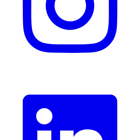
Herstellername
Beurer
Herstellernummer
73578
Herstellergarantie
36 Monate
Garantieinformationen
Beurer
Herstellerseite
Zum Hersteller
Dokumente
EN_Leaflet
DE_Datenblatt
Multilanguage_Handbuch
Fehler melden
Beschreibung
E-Mail-Adresse (optional)
Formular schliessen
Senden