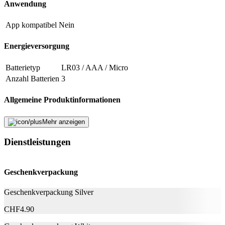
Anwendung
Formular schliessen
Senden
Falsche Daten melden
App kompatibel
Nein
Energieversorgung
Batterietyp
LR03 / AAA / Micro
Anzahl Batterien
3
Allgemeine Produktinformationen
Farbe
Schwarz
Mehr anzeigen
Produkttyp
Personenwaage
Dienstleistungen
Ausstattung
Geschenkverpackung
Abschaltautomatik
Ja
Geschenkverpackung Silver
Technische Daten
CHF
4.90
Belastbarkeit
200 kg