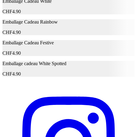
Emballage Cadeau White
Contient du fluor
Non
CHF
4.90
Informations complémentaires
Emballage Cadeau Rainbow
Aqua,Glycerin, Hydrated Silica, Sorbitol, Xylitol,
CHF
4.90
Tricalcium Phospate, Charcoal Powder, Cannabis
Sativa Seed Oil, Cocamidopropyl Betaine, Pepeermint
Emballage Cadeau Festive
oil, Niacinamide, Tocopheryl Acetate, Sodium
Monofluorphosphate, Cannabis Sativa Leaf Extract,
CHF
4.90
Ingrédients
Echinacea Purpurea Root Extract, Cantella Asiatica
extract, Menthol, Citrus Aurantifolia Oil, Lauryl
Emballage cadeau White Spotted
Glucoside, Xantham Gum, Carrageenan, Lecithin,
Maltodextrin, E1450,Silica, Propylene Glycol, Cetyl
CHF
4.90
Alcohol, Potassium Sorbate, Citric Acid, Sodium
Hydroxide, Limonene, Linalool, Citral
Fabricant
Nom du fabricant
CANNABISS
N° d’article du fabricant
7851096
Garantie du fabricant
0 mois
Informations sur la garantie
CANNABISS