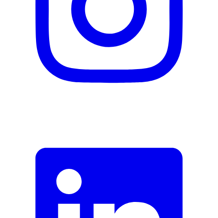
Signaler une erreur
Description
Adresse e-mail (facultatif)
Fermer le formulaire
Envoyer
Signaler des données erronées