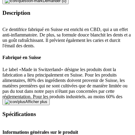
Demander (0)
Description
Ce dentifrice fabriqué en Suisse est enrichi en CBD, qui a un effet
anti-inflammatoire. De plus, sa formule douce blanchit les dents et a
un goût rafraîchissant. Il prévient également les caries et durcit
l'émail des dents.
Fabriqué en Suisse
Le label «Made in Switzerland» désigne les produits dont la
fabrication a lieu principalement en Suisse. Pour les produits
alimentaires, 80% des ingrédients doivent provenir de Suisse, les
matières premières qui ne sont cultivées que de manière limitée ou
pas du tout dans notre pays n'étant pas concernées par cette
réglementation. Pour les produits industriels, au moins 60% des
coûts de fabrication (les dépenses de recherche et de développement
Afficher plus
peuvent être prises en compte) et la principale étape de production
doivent avoir lieu en Suisse.
Spécifications
Lieu de fabrication CH
Informations générales sur le produit