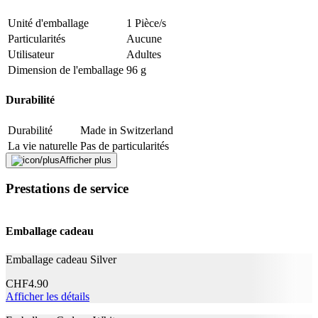
Le produit a été fabriqué en Suisse et / ou il est composé de matières
premières extraites en Suisse. La part de valeur suisse dans les coûts
Unité d'emballage
1 Pièce/s
de fabrication est d'au moins 60%.
Particularités
Aucune
Signaler une erreur
Utilisateur
Adultes
Dimension de l'emballage
96 g
Durabilité
Description
Durabilité
Made in Switzerland
Adresse e-mail (facultatif)
La vie naturelle
Pas de particularités
Afficher plus
Fermer le formulaire
Envoyer
Mentions légales
Prestations de service
Signaler des données erronées
Catégorie de produit
Autre
Emballage cadeau
Application
Emballage cadeau Silver
Effet
Blanchissant
CHF
4.90
Caractéristiques
Afficher les détails