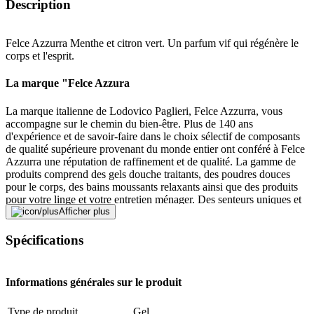
Description
Felce Azzurra Menthe et citron vert. Un parfum vif qui régénère le
corps et l'esprit.
La marque "Felce Azzura
La marque italienne de Lodovico Paglieri, Felce Azzurra, vous
accompagne sur le chemin du bien-être. Plus de 140 ans
d'expérience et de savoir-faire dans le choix sélectif de composants
de qualité supérieure provenant du monde entier ont conféré à Felce
Azzurra une réputation de raffinement et de qualité. La gamme de
produits comprend des gels douche traitants, des poudres douces
pour le corps, des bains moussants relaxants ainsi que des produits
pour votre linge et votre entretien ménager. Des senteurs uniques et
inimitables vous envelopperont et parfumeront vos vêtements.
Afficher plus
Aujourd'hui comme hier, les parfums de la marque traditionnelle
Felce Azzurra sont connus pour raviver les souvenirs et les émotions
Spécifications
et pour procurer une sensation de bien-être Felce Azzurra fait entrer
le grand art de la parfumerie italienne dans votre quotidien.
Informations générales sur le produit
Signaler une erreur
Type de produit
Gel