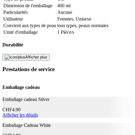
Dimension de l'emballage
400 ml
Description
Particularités
Aucune
Utilisateur
Femmes, Unisexe
Convient aux types de peau
tous types, peaux normales
Adresse e-mail (facultatif)
Unité d'emballage
1 Pièce/s
Fermer le formulaire
Envoyer
Durabilité
Signaler des données erronées
Afficher plus
Durabilité
Non spécifié
La vie naturelle
Pas de particularités
Prestations de service
Application
Emballage cadeau
Effet
Soignant
Emballage cadeau Silver
Caractéristiques
CHF
4.90
Afficher les détails
Testé dermatologiquement
Oui
Emballage Cadeau White
Informations complémentaires