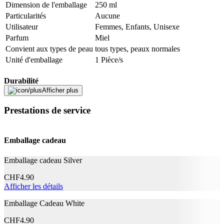
Dimension de l'emballage
250 ml
Particularités
Aucune
Utilisateur
Femmes, Enfants, Unisexe
Parfum
Miel
Convient aux types de peau
tous types, peaux normales
Unité d'emballage
1 Pièce/s
Durabilité
Afficher plus
Durabilité
Non spécifié
Prestations de service
La vie naturelle
Pas de particularités
Application
Emballage cadeau
Effet
Hydratant
Emballage cadeau Silver
Caractéristiques
CHF
4.90
Afficher les détails
Testé dermatologiquement
Oui
Emballage Cadeau White
Informations complémentaires
CHF
4.90