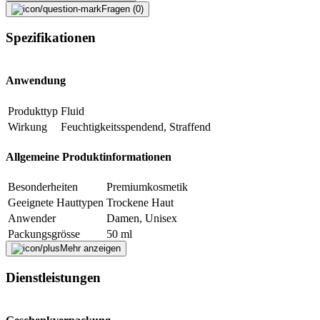
Fragen (0)
Spezifikationen
Anwendung
Produkttyp
Fluid
Wirkung
Feuchtigkeitsspendend, Straffend
Allgemeine Produktinformationen
Besonderheiten
Premiumkosmetik
Geeignete Hauttypen
Trockene Haut
Anwender
Damen, Unisex
Packungsgrösse
50 ml
Mehr anzeigen
Verpackungseinheit
1 Stück
Dienstleistungen
Weitere Informationen
aqua, caprylic/capric triglyceride, squalane, alcohol,