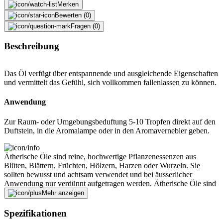
Merken
Bewerten (0)
Fragen (0)
Beschreibung
Das Öl verfügt über entspannende und ausgleichende Eigenschaften
und vermittelt das Gefühl, sich vollkommen fallenlassen zu können.
Anwendung
Zur Raum- oder Umgebungsbeduftung 5-10 Tropfen direkt auf den
Duftstein, in die Aromalampe oder in den Aromavernebler geben.
Ätherische Öle sind reine, hochwertige Pflanzenessenzen aus
Blüten, Blättern, Früchten, Hölzern, Harzen oder Wurzeln. Sie
sollten bewusst und achtsam verwendet und bei äusserlicher
Anwendung nur verdünnt aufgetragen werden. Ätherische Öle sind
von Natur aus leicht entflammbar und sollten deshalb immer an
Mehr anzeigen
einem sicheren, für Kinder unzugänglichen Ort, aufbewahrt werden.
Vermeiden Sie den direkten Kontakt mit Augen und Schleimhäuten.
Spezifikationen
Bei kühler, lichtgeschützter Lagerung sind die meisten ätherischen