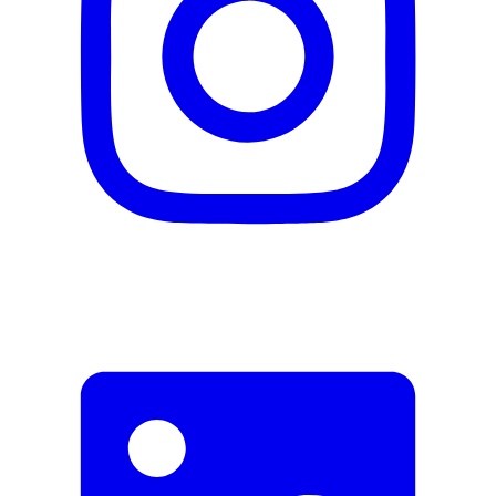
Hersteller
Herstellername
Aromalife
Herstellernummer
4079978
Herstellergarantie
0 Monate
Garantieinformationen
Aromalife
Dokumente
DE_Datenblatt_Anwendung
DE_Sicherheitsdatenblatt_YlangYlang
Fehler melden
Beschreibung
E-Mail-Adresse (optional)