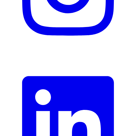
Nachhaltigkeit
Natürlich Leben
Keine Besonderheiten
Eigenschaften
Vegan
Ja
Rechtliche Hinweise
Produktkategorie
Nahrungsergänzungsmittel
Hersteller
Herstellername
Axamine
Herstellernummer
5128.060
Herstellergarantie
0 Monate
Garantieinformationen
Axamine
Herstellerseite
Zum Hersteller
Fehler melden