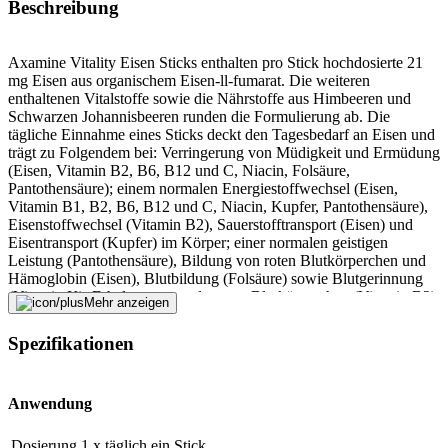
Beschreibung
Axamine Vitality Eisen Sticks enthalten pro Stick hochdosierte 21
mg Eisen aus organischem Eisen-ll-fumarat. Die weiteren
enthaltenen Vitalstoffe sowie die Nährstoffe aus Himbeeren und
Schwarzen Johannisbeeren runden die Formulierung ab. Die
tägliche Einnahme eines Sticks deckt den Tagesbedarf an Eisen und
trägt zu Folgendem bei: Verringerung von Müdigkeit und Ermüdung
(Eisen, Vitamin B2, B6, B12 und C, Niacin, Folsäure,
Pantothensäure); einem normalen Energiestoffwechsel (Eisen,
Vitamin B1, B2, B6, B12 und C, Niacin, Kupfer, Pantothensäure),
Eisenstoffwechsel (Vitamin B2), Sauerstofftransport (Eisen) und
Eisentransport (Kupfer) im Körper; einer normalen geistigen
Leistung (Pantothensäure), Bildung von roten Blutkörperchen und
Hämoglobin (Eisen), Blutbildung (Folsäure) sowie Blutgerinnung
(Vitamin K); Erhaltung normaler roter Blutkörperchen (Vitamin B2);
Mehr anzeigen
Erhöhung der Eisenaufnahme (Vitamin C).
Spezifikationen
Anwendung
1 Mal täglich den Pulverinhalt eines Sticks ohne Flüssigkeit direkt
Anwendung
einnehmen.
Dosierung
1 x täglich ein Stick