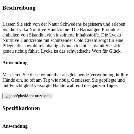
Beschreibung
Lassen Sie sich von der Natur Schwedens begeistern und erleben
Sie die Lycka Nutritive Handcreme! Die Barnängen Produkte
enthalten von Skandinavien inspirierte Inhaltsstoffe. Die Lycka
Nutritive Handcreme mit schützender Cold Cream sorgt für eine
Pflege, die sowohl reichhaltig als auch leicht ist, damit Sie sich
genau richtig fühlst. Lycka ist das schwedische Wort für Glück.
Anwendung
Massieren Sie diese wunderbar ausgleichende Verwöhnung in Ihre
Hände ein, so oft am Tag wie nötig. Geniessen Sie gepflegte und
mit Feuchtigkeit versorgte Hände während des ganzen Tages.
Mehr anzeigen
Lagom Schönheit durch Ausgeglichenheit
Spezifikationen
Die 1868 gegründete schwedische Marke Barnängen ist nicht nur
für ihre angenehmen und wohltuenden Seifen bekannt, dank derer
sie bereits 1873 zum Stockholmer Hoflieferanten aufstieg, sondern
auch für ihre Philosophie. Das schwedische Zauberwort lautet
Anwendung
«Lagom» und bedeutet so etwas wie «Gerade richtig». Barnängen,