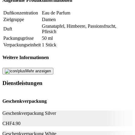
Allgemeine Produktinformationen
Duftkonzentration
Eau de Parfum
Zielgruppe
Damen
Granatapfel, Himbeere, Passionsfrucht,
Duft
Pfirsich
Packungsgrösse
50 ml
Verpackungseinheit
1 Stück
Weitere Informationen
Alcohol denat., parfum, aqua, propylene glycol,
Mehr anzeigen
ethylhexyl methoxycinnamate, limonene, benzyl
salicylate, butyl methoxydibenzoylmethane,
Dienstleistungen
ethylhexyl salicylate, linalool, citronellol, hexyl
Inhaltsstoffe
cinnamal, hydroxycitronellal, coumarin, alpha-
isomethyl ionone, citral, isoeugenol, geraniol, bht,
Geschenkverpackung
benzyl benzoate, ci 61570, ci 17200, ci 19140, ci
60730
Geschenkverpackung Silver
Nachhaltigkeit
CHF
4.90
Geschenkverpackung White
Nachhaltigkeit
Nicht angegeben