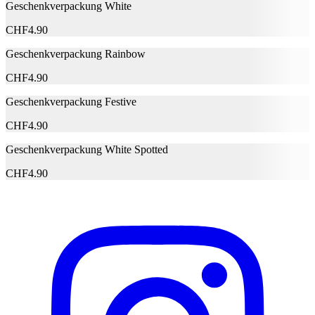
Geschenkverpackung White
BARBADENSIS LEAF EXTRACT, GLYCERIN,
ALUMINA, MAY CONTAIN/ [+/-]: CI 77491, CI
CHF
4.90
77492, CI 77499 (IRON OXIDES), CI 77891
(TITANIUM DIOXIDE). AND/UND
Geschenkverpackung Rainbow
INGREDIENTS: ETHYLHEXYL PALMITATE,
OCTYLDODECANOL, MICA, PHENYL
CHF
4.90
TRIMETHICONE, BIS-DIGLYCERYL
POLYACYLADIPATE-2, CERA
Geschenkverpackung Festive
MICROCRISTALLINA (MICROCRYSTALLINE
WAX), SILICA, CERESIN, TOCOPHEROL,
CHF
4.90
Inhaltsstoffe
COCOS NUCIFERA (COCONUT) OIL, ALOE
BARBADENSIS LEAF EXTRACT, GLYCERIN,
Geschenkverpackung White Spotted
ALUMINUM HYDROXIDE, CI 15850 (RED 7
LAKE), CI 77007 (ULTRAMARINES), CI 77492
CHF
4.90
(IRON OXIDES), CI 77891 (TITANIUM
DIOXIDE). AND/UND INGREDIENTS:
ETHYLHEXYL PALMITATE,
OCTYLDODECANOL, MICA, PHENYL
TRIMETHICONE, BIS-DIGLYCERYL
POLYACYLADIPATE-2, CERA
MICROCRISTALLINA (MICROCRYSTALLINE
WAX), SILICA, CERESIN, ALUMINUM
HYDROXIDE, TOCOPHEROL, COCOS
NUCIFERA (COCONUT) OIL, ALOE
BARBADENSIS LEAF EXTRACT, GLYCERIN,