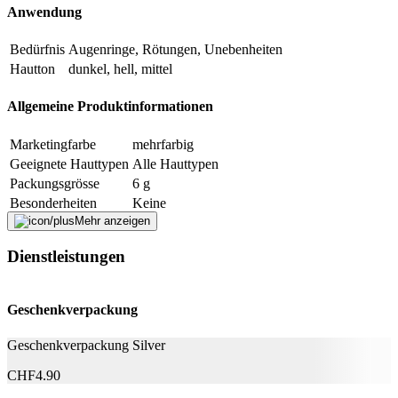
Anwendung
Bedürfnis
Augenringe, Rötungen, Unebenheiten
Hautton
dunkel, hell, mittel
Allgemeine Produktinformationen
Marketingfarbe
mehrfarbig
Geeignete Hauttypen
Alle Hauttypen
Packungsgrösse
6 g
Besonderheiten
Keine
Mehr anzeigen
Weitere Informationen
Dienstleistungen
ETHYLHEXYL PALMITATE, ALUMINUM
STARCH OCTENYLSUCCINATE, ISOSTEARYL
ISOSTEARATE, MICA, SILICA, TALC,
Geschenkverpackung
CERESIN, COPERNICIA CERIFERA
(CARNAUBA) WAX, CAPRYLIC/CAPRIC
Geschenkverpackung Silver
TRIGLYCERIDE, DIPHENYLSILOXY PHENYL
TRIMETHICONE, TOCOPHERYL ACETATE,
CHF
4.90
COCOS NUCIFERA (COCONUT) OIL, ALOE