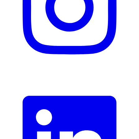
ALUMINA, CI 19140 (YELLOW 5 LAKE), CI
42090 (BLUE 1 LAKE), CI 77499 (IRON
OXIDES), CI 77510 (FERRIC FERROCYANIDE),
CI 77891 (TITANIUM DIOXIDE).
Nachhaltigkeit
Nachhaltigkeit
Nicht angegeben
Eigenschaften
Deckkraft
Hoch
Wasserfest
Nein
Darreichungsform
Crème
Lichtschutzfaktor
Kein
Hersteller
Herstellername
Catrice
Herstellernummer
526187
Herstellergarantie
0 Monate