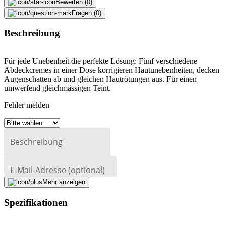
Bewerten (0)
Fragen (0)
Beschreibung
Für jede Unebenheit die perfekte Lösung: Fünf verschiedene
Abdeckcremes in einer Dose korrigieren Hautunebenheiten, decken
Augenschatten ab und gleichen Hautrötungen aus. Für einen
umwerfend gleichmässigen Teint.
Fehler melden
Beschreibung
E-Mail-Adresse (optional)
Mehr anzeigen
Formular schliessen
Senden
Falsche Daten melden
Spezifikationen