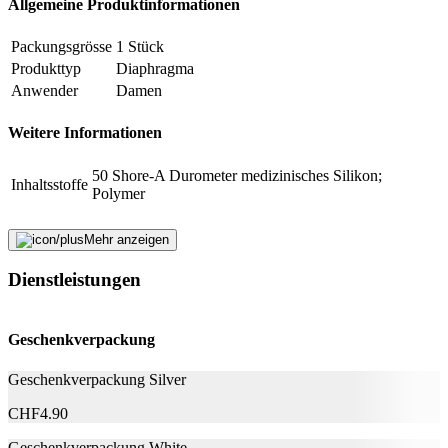
Allgemeine Produktinformationen
E-Mail-Adresse (optional)
Packungsgrösse
1 Stück
Formular schliessen
Senden
Produkttyp
Diaphragma
Falsche Daten melden
Anwender
Damen
Weitere Informationen
50 Shore-A Durometer medizinisches Silikon;
Inhaltsstoffe
Polymer
Nachhaltigkeit
Mehr anzeigen
Natürlich Leben
Keine Besonderheiten
Dienstleistungen
Eigenschaften
Geschenkverpackung
Latexfrei
Ja
Geschenkverpackung Silver
Rechtliche Hinweise
CHF
4.90
Produktkategorie
Medizinprodukt
Geschenkverpackung White