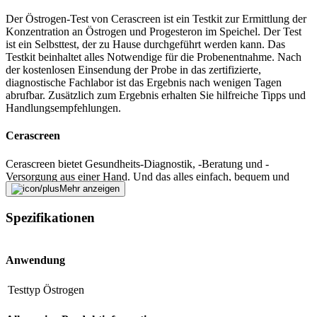
Der Östrogen-Test von Cerascreen ist ein Testkit zur Ermittlung der
Konzentration an Östrogen und Progesteron im Speichel. Der Test
ist ein Selbsttest, der zu Hause durchgeführt werden kann. Das
Testkit beinhaltet alles Notwendige für die Probenentnahme. Nach
der kostenlosen Einsendung der Probe in das zertifizierte,
diagnostische Fachlabor ist das Ergebnis nach wenigen Tagen
abrufbar. Zusätzlich zum Ergebnis erhalten Sie hilfreiche Tipps und
Handlungsempfehlungen.
Cerascreen
Cerascreen bietet Gesundheits-Diagnostik, -Beratung und -
Versorgung aus einer Hand. Und das alles einfach, bequem und
schnell von zu Hause aus. Mit Hilfe eines einfachen Proben-
Mehr anzeigen
Rücksende-Tests, der von jedem ohne fremde Hilfe zu Hause
durchgeführt werden kann, wird vom Labor ein exaktes Ergebnis
Spezifikationen
nach Goldstandard ermittelt. Aus den Daten eines ergänzenden
Fragebogens und der Erfahrung tausender durchgeführter Tests in
den vergangen 10 Jahren stellt Cerascreen jedem Kunden einen
Anwendung
individuell angepassten Ergebnisbericht zusammen, der die
Ergebnisse verständlich erklärt, wichtige Informationen liefert und
Testtyp
Östrogen
individualisierte Empfehlungen für eine Verbesserung der
Gesundheit beinhaltet.