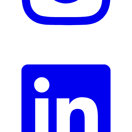
Garantieinformationen
Cerascreen
Fehler melden
Beschreibung
E-Mail-Adresse (optional)
Formular schliessen
Senden
Falsche Daten melden