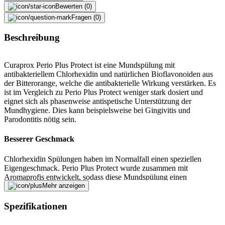
Bewerten (0)
Fragen (0)
Beschreibung
Curaprox Perio Plus Protect ist eine Mundspülung mit
antibakteriellem Chlorhexidin und natürlichen Bioflavonoiden aus
der Bitterorange, welche die antibakterielle Wirkung verstärken. Es
ist im Vergleich zu Perio Plus Protect weniger stark dosiert und
eignet sich als phasenweise antispetische Unterstützung der
Mundhygiene. Dies kann beispielsweise bei Gingivitis und
Parodontitis nötig sein.
Besserer Geschmack
Chlorhexidin Spülungen haben im Normalfall einen speziellen
Eigengeschmack. Perio Plus Protect wurde zusammen mit
Aromaprofis entwickelt, sodass diese Mundspülung einen
angenehmen Geschmack hat. Ausserdem greift es nicht den
Mehr anzeigen
Geschmackssinn an, sodass nach der Spülung alles so schmeckt,
wie es schmecken soll.
Spezifikationen