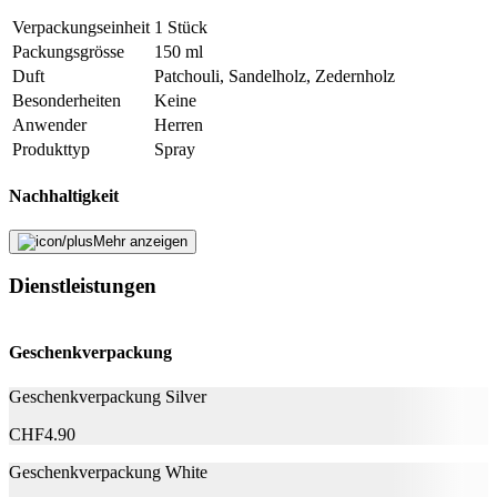
Verpackungseinheit
1 Stück
Packungsgrösse
150 ml
Duft
Patchouli, Sandelholz, Zedernholz
Besonderheiten
Keine
Anwender
Herren
Produkttyp
Spray
Nachhaltigkeit
Mehr anzeigen
Nachhaltigkeit
Nicht angegeben
Natürlich Leben
Keine Besonderheiten
Dienstleistungen
Eigenschaften
Geschenkverpackung
Aluminiumfrei
Nein
Geschenkverpackung Silver
Hersteller
CHF
4.90
Herstellername
Denim
Geschenkverpackung White
Herstellernummer
1439