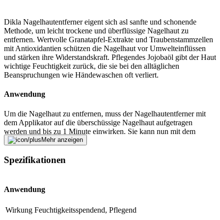
Dikla Nagelhautentferner eigent sich asl sanfte und schonende
Methode, um leicht trockene und überflüssige Nagelhaut zu
entfernen. Wertvolle Granatapfel-Extrakte und Traubenstammzellen
mit Antioxidantien schützen die Nagelhaut vor Umwelteinflüssen
und stärken ihre Widerstandskraft. Pflegendes Jojobaöl gibt der Haut
wichtige Feuchtigkeit zurück, die sie bei den alltäglichen
Beanspruchungen wie Händewaschen oft verliert.
Anwendung
Um die Nagelhaut zu entfernen, muss der Nagelhautentferner mit
dem Applikator auf die überschüssige Nagelhaut aufgetragen
werden und bis zu 1 Minute einwirken. Sie kann nun mit dem
Holzstäbchen vorsichtig zurückgeschoben werden, um so die spröde
Mehr anzeigen
Nagelhaut zu entfernen. Anschliessend sollten die Hände gründlich
mit Wasser und Seife gewaschen werden. Die Anwendung eignet
Spezifikationen
sich auch bei lackierten Nägeln.
Fehler melden
Anwendung
Wirkung
Feuchtigkeitsspendend, Pflegend
Beschreibung