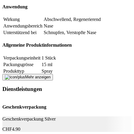
Anwendung
Formular schliessen
Senden
Falsche Daten melden
Wirkung
Abschwellend, Regenerierend
Anwendungsbereich
Nase
Unterstützend bei
Schnupfen, Verstopfte Nase
Allgemeine Produktinformationen
Verpackungseinheit
1 Stück
Packungsgrösse
15 ml
Produkttyp
Spray
Mehr anzeigen
Weitere Informationen
Dienstleistungen
Glycerol (37.4%), Grüntee- und Pflanzenextrakte (aus
Inhaltsstoffe
Heidelbeere, Cranberry und Schwarzem Holunder).
Geschenkverpackung
Nachhaltigkeit
Geschenkverpackung Silver
Natürlich Leben
Keine Besonderheiten
CHF
4.90