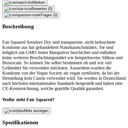
Merken
Bewerten (0)
Fragen (0)
Beschreibung
Fair Squared Sensitive Dry sind transparente, nicht befeuchtete
Kondome aus fair gehandeltem Naturkautschuklatex. Sie sind
lediglich mit GMO freien Maispulver beschichtet und enthalten
keine weiteren Beschichtungsmittel wie beispielsweise Silikon und
Benzocain. So können Sie selber bestimmen ob und wie viel
Gelitmittel Sie verwenden möchsten. Ausserdem wurden die
Kondome von der Vegan Society als vegan zertifiziert, da bei der
Herstellung kein Casein verwendet wird. Sie werden in Deutschland
nach höchsten internationalen Standards hergestellt und haben eine
CE-Kennzeichnung, welche geprüfte Qualität garantiert.
Wofür steht Fair Squared?
Fair Squared heisst so viel wie «fair im Quadrat» und steht für
Mehr anzeigen
Qualitäts-Produkte und nachvollziehbare Produktionsprozesse. Fair
Squared bedeutet konkret, dass ein Mehrpreis für die Inhaltsstoffe
Spezifikationen
aus armen Regionen der Welt bezahlt wird. Die Kleinbauern und