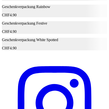
Geschenkverpackung Rainbow
H226: Flüssigkeit und Dampf
entzündbar., H304: Kann bei
CHF
4.90
Verschlucken und Eindringen in die
Atemwege tödlich sein., H318:
Geschenkverpackung Festive
Gefahrenhinweise
Verursacht schwere Augenschäden.,
CHF
4.90
H400: Sehr giftig für Wasserorganismen.,
H411: Giftig für Wasserorganismen, mit
Geschenkverpackung White Spotted
langfristiger Wirkung.
Signalwort
Gefahr
CHF
4.90
GHS02: Entzündbar, GHS05: Ätzend,
Kennzeichnungselement
GHS08: Ernste Gesundheitsgefahr,
GHS09: Umwelt schädlich
Hersteller
Herstellername
Farfalla
Herstellernummer
amseat
Herstellergarantie
0 Monate
Garantieinformationen
Farfalla
Dokumente