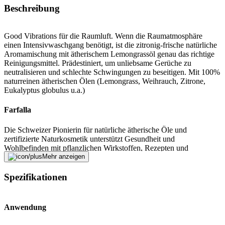
Beschreibung
Good Vibrations für die Raumluft. Wenn die Raumatmosphäre
einen Intensivwaschgang benötigt, ist die zitronig-frische natürliche
Aromamischung mit ätherischem Lemongrassöl genau das richtige
Reinigungsmittel. Prädestiniert, um unliebsame Gerüche zu
neutralisieren und schlechte Schwingungen zu beseitigen. Mit 100%
naturreinen ätherischen Ölen (Lemongrass, Weihrauch, Zitrone,
Eukalyptus globulus u.a.)
Farfalla
Die Schweizer Pionierin für natürliche ätherische Öle und
zertifizierte Naturkosmetik unterstützt Gesundheit und
Wohlbefinden mit pflanzlichen Wirkstoffen, Rezepten und
Workshops rund um Hautpflege und Aromatherapie.
Mehr anzeigen
Fehler melden
Spezifikationen
Anwendung
Beschreibung