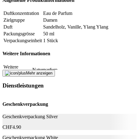
Allgemeine Produktinformationen
Duftkonzentration
Eau de Parfum
Zielgruppe
Damen
Duft
Sandelholz, Vanille, Ylang Ylang
Packungsgrösse
50 ml
Verpackungseinheit
1 Stück
Weitere Informationen
Weitere
Naturparfum
Informationen
Mehr anzeigen
ALCOHOL*, PARFUM, LIMONENE**,
LINALOOL**, BENZYL BENZOATE**,
Dienstleistungen
BENZYL SALICYLATE**, CITRAL**,
Inhaltsstoffe
CITRONELLOL**, COUMARIN**,
FARNESOL**, GERANIOL**. * certified
Geschenkverpackung
organic, ** part of natural essential oils
Geschenkverpackung Silver
Nachhaltigkeit
CHF
4.90
Nachhaltigkeit
Nicht angegeben
Geschenkverpackung White