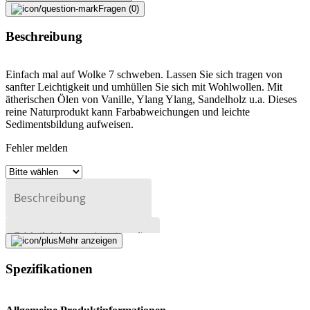
Fragen (0)
Beschreibung
Einfach mal auf Wolke 7 schweben. Lassen Sie sich tragen von
sanfter Leichtigkeit und umhüllen Sie sich mit Wohlwollen. Mit
ätherischen Ölen von Vanille, Ylang Ylang, Sandelholz u.a. Dieses
reine Naturprodukt kann Farbabweichungen und leichte
Sedimentsbildung aufweisen.
Fehler melden
Beschreibung
E-Mail-Adresse (optional)
Mehr anzeigen
Formular schliessen
Senden
Spezifikationen
Falsche Daten melden