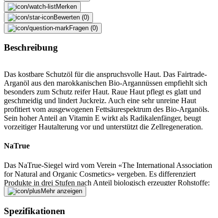
Merken
Bewerten (0)
Fragen (0)
Beschreibung
Das kostbare Schutzöl für die anspruchsvolle Haut. Das Fairtrade-
Arganöl aus den marokkanischen Bio-Argannüssen empfiehlt sich
besonders zum Schutz reifer Haut. Raue Haut pflegt es glatt und
geschmeidig und lindert Juckreiz. Auch eine sehr unreine Haut
profitiert vom ausgewogenen Fettsäurespektrum des Bio-Arganöls.
Sein hoher Anteil an Vitamin E wirkt als Radikalenfänger, beugt
vorzeitiger Hautalterung vor und unterstützt die Zellregeneration.
NaTrue
Das NaTrue-Siegel wird vom Verein «The International Association
for Natural and Organic Cosmetics» vergeben. Es differenziert
Produkte in drei Stufen nach Anteil biologisch erzeugter Rohstoffe:
1. Naturkosmetik (NaTrue-Siegel mit einem Stern) 2. Naturkosmetik
Mehr anzeigen
mit Bioanteil (NaTrue-Siegel mit zwei Sternen) 3. Biokosmetik
(NaTrue-Siegel mit drei Sternen) Dieses Gütesiegel gibt den
Spezifikationen
Verbrauchern zu erkennen, dass die Kosmetika überwiegend aus