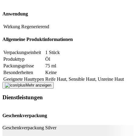
Stoffen botanischen, anorganisch-mineralischen oder tierischen
Ursprungs hergestellt wurden. Darüber hinaus muss das
Anwendung
Verpackungsmaterial auf das mögliche Minimum reduziert werden.
Fehler melden
Wirkung
Regenerierend
Allgemeine Produktinformationen
Beschreibung
Verpackungseinheit
1 Stück
Produkttyp
Öl
E-Mail-Adresse (optional)
Packungsgrösse
75 ml
Besonderheiten
Keine
Formular schliessen
Senden
Geeignete Hauttypen
Reife Haut, Sensible Haut, Unreine Haut
Falsche Daten melden
Mehr anzeigen
Anwender
Erwachsene
Dienstleistungen
Weitere Informationen
Inhaltsstoffe
Arganöl kbA
Geschenkverpackung
Nachhaltigkeit
Geschenkverpackung Silver