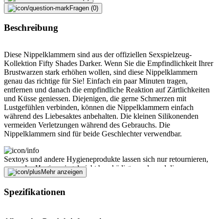
Fragen (0)
Beschreibung
Diese Nippelklammern sind aus der offiziellen Sexspielzeug-
Kollektion Fifty Shades Darker. Wenn Sie die Empfindlichkeit Ihrer
Brustwarzen stark erhöhen wollen, sind diese Nippelklammern
genau das richtige für Sie! Einfach ein paar Minuten tragen,
entfernen und danach die empfindliche Reaktion auf Zärtlichkeiten
und Küsse geniessen. Diejenigen, die gerne Schmerzen mit
Lustgefühlen verbinden, können die Nippelklammern einfach
während des Liebesaktes anbehalten. Die kleinen Silikonenden
vermeiden Verletzungen während des Gebrauchs. Die
Nippelklammern sind für beide Geschlechter verwendbar.
Sextoys und andere Hygieneprodukte lassen sich nur retournieren,
wenn das Hygienesiegel nicht beschädigt wurde und die
Mehr anzeigen
Verpackung des Produktes weder geöffnet noch beschädigt wurde.
Spezifikationen
Fehler melden