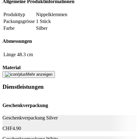
Allgemeine Produktinformationen
Beschreibung
Produkttyp
Nippelklemmen
Packungsgrösse
1 Stück
E-Mail-Adresse (optional)
Farbe
Silber
Formular schliessen
Senden
Abmessungen
Falsche Daten melden
Länge
48.3 cm
Material
Mehr anzeigen
Material
Metall
Dienstleistungen
Hersteller
Geschenkverpackung
Herstellername
Fifty Shades of Grey
Herstellernummer
FIF192
Geschenkverpackung Silver
Herstellergarantie
24 Monate
Garantieinformationen
Fifty Shades of Grey
CHF
4.90
Geschenkverpackung White
Fehler melden