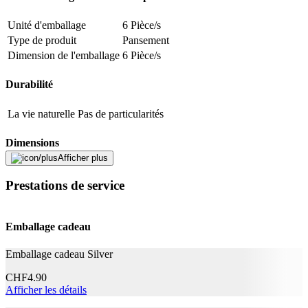
Signaler des données erronées
Unité d'emballage
6 Pièce/s
Type de produit
Pansement
Dimension de l'emballage
6 Pièce/s
Durabilité
La vie naturelle
Pas de particularités
Dimensions
Afficher plus
Largeur
0.6 cm
Prestations de service
Longueur
7.5 cm
Mentions légales
Emballage cadeau
Catégorie de
Dispositif médical
Emballage cadeau Silver
produit
3M Schweiz GmbH Professional Health Care,
CHF
4.90
Importateur CH
Eggstrasse 91, 8803 Rüschlikon
Afficher les détails
Classe de