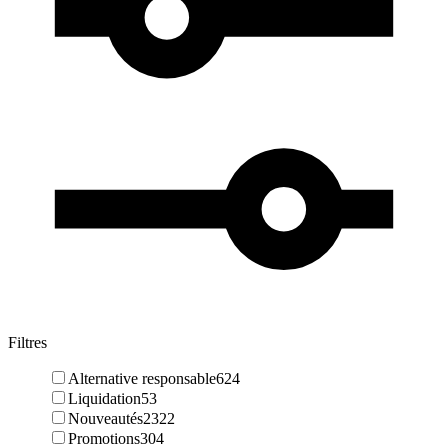
Filtres
Alternative responsable
624
Liquidation
53
Nouveautés
2322
Promotions
304