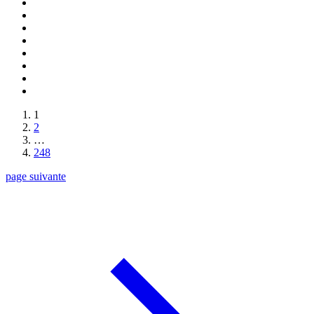
1
2
…
248
page suivante