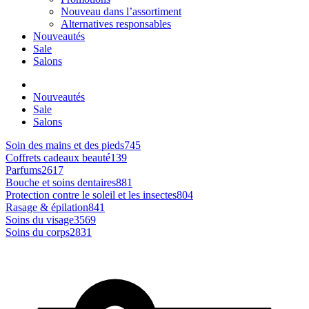
Nouveau dans l’assortiment
Alternatives responsables
Nouveautés
Sale
Salons
Nouveautés
Sale
Salons
Soin des mains et des pieds
745
Coffrets cadeaux beauté
139
Parfums
2617
Bouche et soins dentaires
881
Protection contre le soleil et les insectes
804
Rasage & épilation
841
Soins du visage
3569
Soins du corps
2831