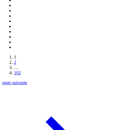
1
2
…
102
page suivante