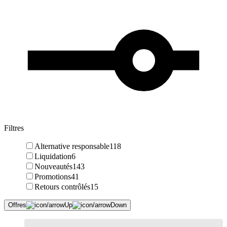
Filtres
Alternative responsable
118
Liquidation
6
Nouveautés
143
Promotions
41
Retours contrôlés
15
Offres