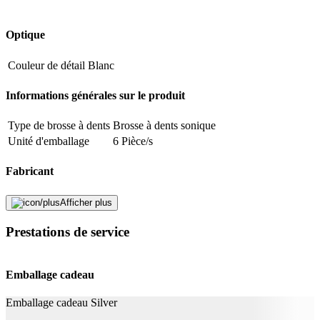
Optique
Couleur de détail
Blanc
Informations générales sur le produit
Type de brosse à dents
Brosse à dents sonique
Unité d'emballage
6 Pièce/s
Fabricant
Nom du fabricant
Ailoria
Afficher plus
N° d’article du fabricant
50352288
Prestations de service
Garantie du fabricant
24 mois
Informations sur la garantie
Ailoria
Emballage cadeau
Signaler une erreur
Emballage cadeau Silver