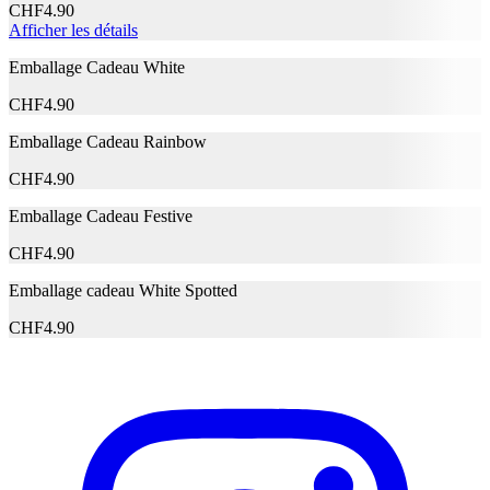
Description
CHF
4.90
Afficher les détails
Emballage Cadeau White
Adresse e-mail (facultatif)
CHF
4.90
Fermer le formulaire
Envoyer
Signaler des données erronées
Emballage Cadeau Rainbow
CHF
4.90
Emballage Cadeau Festive
CHF
4.90
Emballage cadeau White Spotted
CHF
4.90