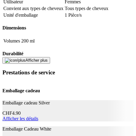
Utilisateur
Femmes
Convient aux types de cheveux
Tous types de cheveux
Unité d'emballage
1 Pièce/s
Dimensions
Volumes
200 ml
Durabilité
Afficher plus
Durabilité
Non spécifié
Prestations de service
La vie naturelle
Pas de particularités
Application
Emballage cadeau
Soin capillaire besoins
Volume
Emballage cadeau Silver
Informations complémentaires
CHF
4.90
Afficher les détails
Butane, Isobutane, Propane, Oryza Sativa (Rice)
Emballage Cadeau White
Starch, Alcohol Denat., Parfum (Fragrance),
Ingrédients
Distearyldimonium Chloride, Cetrimonium Chloride,