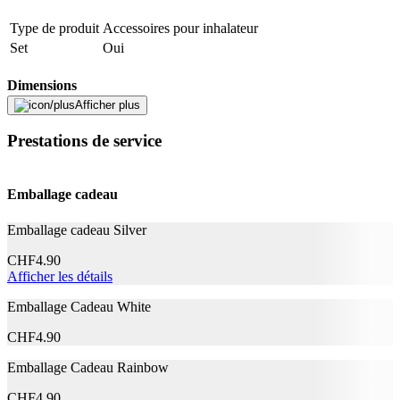
Type de produit
Accessoires pour inhalateur
Set
Oui
Dimensions
Afficher plus
Largeur
5.5 cm
Prestations de service
Hauteur
3 cm
Longueur
5.5 cm
Emballage cadeau
Caractéristiques
Emballage cadeau Silver
Poids
0.07 kg
CHF
4.90
Informations complémentaires
Afficher les détails
Emballage Cadeau White
Composition
10 filtre
CHF
4.90
Fabricant
Emballage Cadeau Rainbow
Nom du fabricant
Beurer
CHF
4.90