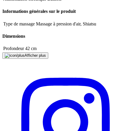
Description
Informations générales sur le produit
Type de massage
Massage à pression d'air, Shiatsu
Adresse e-mail (facultatif)
Dimensions
Fermer le formulaire
Envoyer
Signaler des données erronées
Profondeur
42 cm
Largeur
36 cm
Afficher plus
Hauteur
25 cm
Mentions légales
Catégorie de produit
Autre
Application
Soins corporels
Pieds
Fabricant