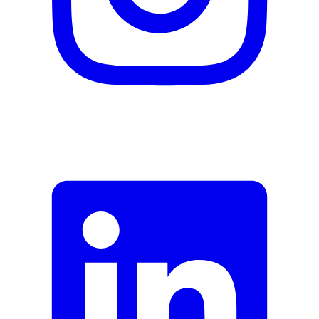
Nom du fabricant
Beurer
N° d’article du fabricant
64506
Garantie du fabricant
36 mois
Informations sur la garantie
Beurer
Site du fabricant
Voir le site du fabricant
Documents
Multilanguage_Handbuch
Signaler une erreur
Description
Adresse e-mail (facultatif)
Fermer le formulaire
Envoyer
Signaler des données erronées