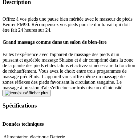
Description
Offrez à vos pieds une pause bien méritée avec le masseur de pieds
Beurer FM90. Récompensez vos pieds pour le dur travail qui doit
être fait 24 heures sur 24.
Grand massage comme dans un salon de bien-être
Faites l'expérience avec l'appareil de massage des pieds d'un
puissant et agréable massage Shiatsu et à air comprimé dans la zone
de la plante des pieds et des talons et activez si nécessaire la fonction
de réchauffement. Vous avez le choix entre trois programmes de
massage prédéfinis. L'appareil vous offre même un massage des
zones réflexes des pieds favorisant la circulation sanguine. Le
massage à pression d'air s'effectue sur trois niveaux d'intensité
réglables. La housse peut être enlevée pour le lavage. L'appareil de
Afficher plus
massage convient pour les pieds jusqu'à une pointure de chaussure
de 46.
Spécifications
Traduit par DeepL.com
Données techniques
Signaler une erreur
Alimentation électrique
Batterie