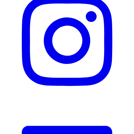
Soins corporels
muscles/articulations
Caractéristiques
Poids
125 g
Domaine d'application de
EMS, Traitement de la
l'électrostimulation
douleur, TENS
Fabricant
Nom du fabricant
Beurer
N° d’article du fabricant
64663
Garantie du fabricant
36 mois
Informations sur la garantie
Beurer
Documents
MULTILINGUAL_Manual_64663_Mehrsprachig
DE_Datenblatt_64663_DE