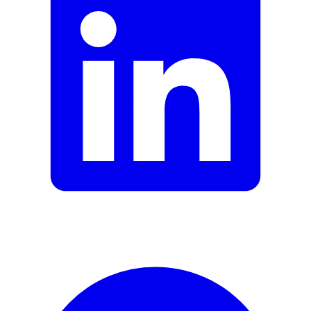
Contenu de la livraison
EM59 Dispositif de chauffage
4 électrodes avec coussinets de gel
Câble de connexion
Clip de ceinture
Signaler une erreur
Description
Adresse e-mail (facultatif)
Fermer le formulaire
Envoyer
Signaler des données erronées