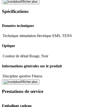
Afficher plus
Fermer le formulaire
Envoyer
Signaler des données erronées
Spécifications
Données techniques
Technique stimulation électrique
EMS, TENS
Optique
Couleur de détail
Rouge, Noir
Informations générales sur le produit
Discipline sportive
Fitness
Afficher plus
Équipement
Prestations de service
Nombre de programmes
70
Écran disponible
Oui
Emballage cadeau