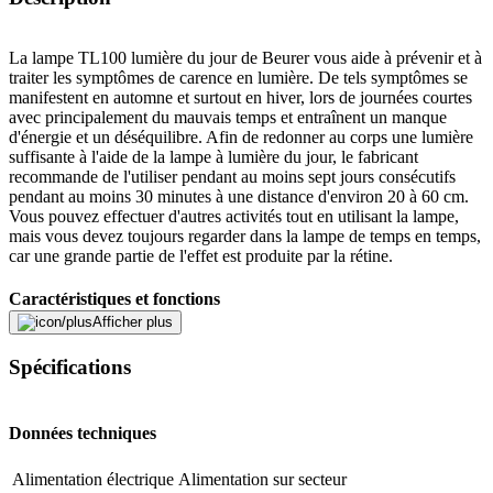
La lampe TL100 lumière du jour de Beurer vous aide à prévenir et à
traiter les symptômes de carence en lumière. De tels symptômes se
manifestent en automne et surtout en hiver, lors de journées courtes
avec principalement du mauvais temps et entraînent un manque
d'énergie et un déséquilibre. Afin de redonner au corps une lumière
suffisante à l'aide de la lampe à lumière du jour, le fabricant
recommande de l'utiliser pendant au moins sept jours consécutifs
pendant au moins 30 minutes à une distance d'environ 20 à 60 cm.
Vous pouvez effectuer d'autres activités tout en utilisant la lampe,
mais vous devez toujours regarder dans la lampe de temps en temps,
car une grande partie de l'effet est produite par la rétine.
Caractéristiques et fonctions
Afficher plus
Vous pouvez utiliser toutes les fonctions de la TL100 en installant
l'application «LightUp» de Beurer sur votre smartphone.
Spécifications
L'application vous permet de régler la luminosité de votre lampe
lumière du jour selon vos préférences ou votre tolérance et de régler
la minuterie sur la durée de traitement souhaitée. Outre le traitement
Données techniques
du manque de lumière, la TL100 peut également vous servir de
lampe d'ambiance avec changement de couleur et dix scènes Mood
Alimentation électrique
Alimentation sur secteur
Light prédéfinies. Vous effectuez également ces réglages