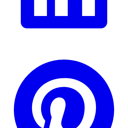
lumière du soleil. Pour un effet optimal, utiliser la lampe le matin
pendant environ 45 minutes.
Traduit par DeepL.com
Signaler une erreur
Description
Adresse e-mail (facultatif)
Fermer le formulaire
Envoyer
Signaler des données erronées