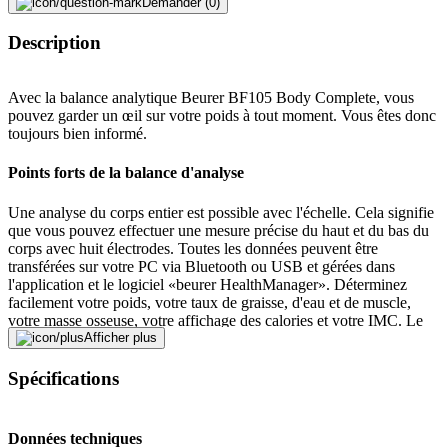
Demander (0)
Description
Avec la balance analytique Beurer BF105 Body Complete, vous
pouvez garder un œil sur votre poids à tout moment. Vous êtes donc
toujours bien informé.
Points forts de la balance d'analyse
Une analyse du corps entier est possible avec l'échelle. Cela signifie
que vous pouvez effectuer une mesure précise du haut et du bas du
corps avec huit électrodes. Toutes les données peuvent être
transférées sur votre PC via Bluetooth ou USB et gérées dans
l'application et le logiciel «beurer HealthManager». Déterminez
facilement votre poids, votre taux de graisse, d'eau et de muscle,
votre masse osseuse, votre affichage des calories et votre IMC. Le
grand écran peut être retiré pour faciliter la lecture. Les 30 dernières
Afficher plus
mesures sont mémorisées jusqu'à dix personnes et peuvent être
affichées sur demande. La balance dispose également d'un
Spécifications
indicateur de surcharge.
Analyse simple de la graisse corporelle
Données techniques