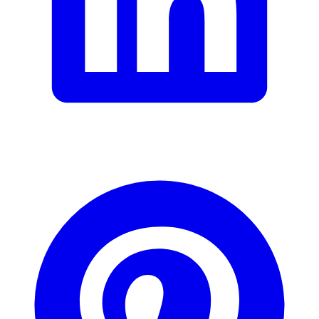
Documents
DE_Datenblatt
Multilanguage_Handbuch_766499
Signaler une erreur
Description
Adresse e-mail (facultatif)
Fermer le formulaire
Envoyer
Signaler des données erronées