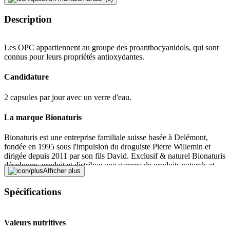
Description
Les OPC appartiennent au groupe des proanthocyanidols, qui sont
connus pour leurs propriétés antioxydantes.
Candidature
2 capsules par jour avec un verre d'eau.
La marque Bionaturis
Bionaturis est une entreprise familiale suisse basée à Delémont,
fondée en 1995 sous l'impulsion du droguiste Pierre Willemin et
dirigée depuis 2011 par son fils David. Exclusif & naturel Bionaturis
développe, produit et distribue une gamme de produits naturels et
Afficher plus
traditionnels axés sur la santé et le bien-être.
Spécifications
Traduit par DeepL.com
Conserver hors de la portée des enfants. Ne pas dépasser la dose
Valeurs nutritives
journalière recommandée indiquée. Les compléments alimentaires