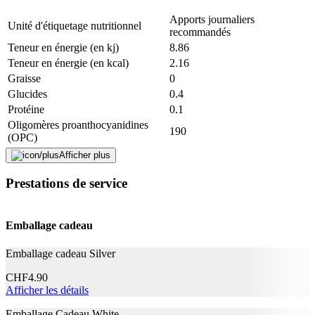
ne peuvent se substituer à une alimentation variée et équilibrée et à
Apports journaliers
un mode de vie sain.
Unité d'étiquetage nutritionnel
recommandés
Teneur en énergie (en kj)
8.86
Un produit avec OPC ne remplace pas une alimentation à base de
fruits et de légumes frais.
Teneur en énergie (en kcal)
2.16
Graisse
0
Signaler une erreur
Glucides
0.4
Protéine
0.1
Oligomères proanthocyanidines
190
Description
(OPC)
Afficher plus
Informations générales sur le produit
Adresse e-mail (facultatif)
Prestations de service
Unité d'emballage
1 Pièce/s
Fermer le formulaire
Envoyer
Dimension de l'emballage
120 Pièce/s
Signaler des données erronées
Emballage cadeau
Forme de dosage
Capsule
Emballage cadeau Silver
Durabilité
CHF
4.90
La vie naturelle
Oui
Afficher les détails
Emballage Cadeau White