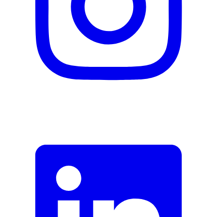
Nom du fabricant
Bionaturis
N° d’article du fabricant
7515598
Garantie du fabricant
0 mois
Informations sur la garantie
Bionaturis
Signaler une erreur
Description
Adresse e-mail (facultatif)
Fermer le formulaire
Envoyer
Signaler des données erronées