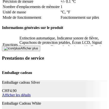
Description
Précision de mesure
+/- 0.1 °C
Nombre d'emplacements de mémoire
1
Unité de masse
°C, °F
Adresse e-mail (facultatif)
Mode de fonctionnement
Fonctionnement sur piles
Fermer le formulaire
Envoyer
Informations générales sur le produit
Signaler des données erronées
Extinction automatique, Indicateur sonore de fièvre,
Capuchons de protection jetables, Écran LCD, Signal
Fonctions
lumineux et sonore, Temps de réaction rapide, Fonction
Afficher plus
d'enregistrement
Type
Thermomètre infrarouge
Prestations de service
Utilisateur
Adultes, Enfants
Mentions légales
Emballage cadeau
Emballage cadeau Silver
Kaz Europe Sàrl, Route de la Chaux 4,
Importateur CH
1030 Bussigny VD
CHF
4.90
Classe de dispositifs
MDD IIa
Afficher les détails
médicaux
Emballage Cadeau White
Application