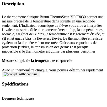
Description
Le thermomètre clinique Braun ThermoScan 3IRT3030 permet une
mesure précise de la température dans l'oreille en une seconde
seulement. L'indicateur acoustique de fièvre vous aide à interpréter
la valeur mesurée. Si le thermomètre émet un bip, la température est
normale, s'il émet deux bips, la température est légèrement élevée, et
s'il émet quatre bips, la fièvre est élevée. Le thermomètre enregistre
également la dernière valeur mesurée. Grâce aux capuchons de
protection jetables, la transmission des germes est presque
impossible si le thermomètre est utilisé par plusieurs personnes.
Mesure simple de la température corporelle
Avec un thermomètre clinique, vous pouvez déterminer rapidement
et de manière fiable si votre température corporelle est normale,
Afficher plus
élevée ou même trop basse. Il y a différentes parties du corps où
vous pouvez mesurer votre température corporelle.
Spécifications
Signaler une erreur
Données techniques