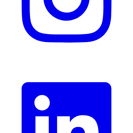
Thermomètre clinique
21 Capuchons de protection à usage unique
Pile au lithium CR2032
Signaler une erreur
Description
Adresse e-mail (facultatif)
Fermer le formulaire
Envoyer
Signaler des données erronées