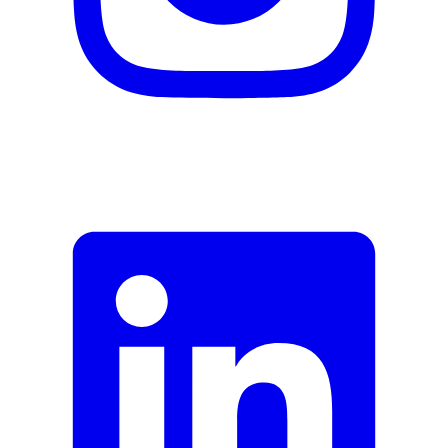
de fleurs de sureau, extrait de fleurs de tilleul),
conservateur (sorbate de potassium), maltodextrine,
vitamine D3 (cholécalciférol), sélénate de sodium.
Désignation
Compléments alimentaires
appropriée
Fabricant
Nom du fabricant
Burgerstein
N° d’article du fabricant
6377183
Garantie du fabricant
0 mois
Informations sur la garantie
Burgerstein
Signaler une erreur
Description
Adresse e-mail (facultatif)
Fermer le formulaire
Envoyer