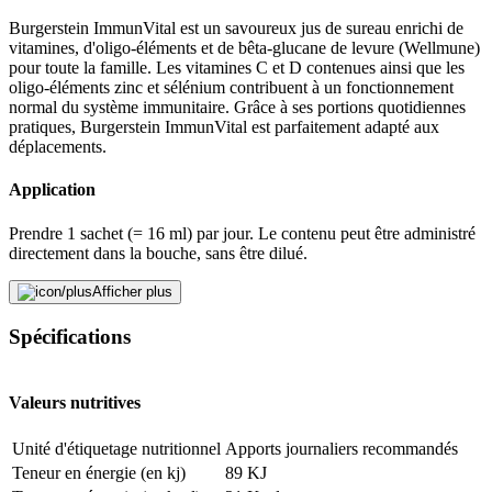
Burgerstein ImmunVital est un savoureux jus de sureau enrichi de
vitamines, d'oligo-éléments et de bêta-glucane de levure (Wellmune)
pour toute la famille. Les vitamines C et D contenues ainsi que les
oligo-éléments zinc et sélénium contribuent à un fonctionnement
normal du système immunitaire. Grâce à ses portions quotidiennes
pratiques, Burgerstein ImmunVital est parfaitement adapté aux
déplacements.
Application
Prendre 1 sachet (= 16 ml) par jour. Le contenu peut être administré
directement dans la bouche, sans être dilué.
Afficher plus
La marque Burgerstein
Spécifications
Burgerstein a été fondé en 1972 par le Dr Lothar Burgerstein.
Depuis sa création, la gamme de micronutriments s'est développée
au fil des ans pour atteindre plus de 80 produits. Les produits sont
utilisés à la fois de manière préventive et thérapeutique. Les
Valeurs nutritives
préparations sont très populaires auprès des clients. Ils ont décerné à
plusieurs reprises à Burgerstein le prix de la "marque la plus fiable".
Unité d'étiquetage nutritionnel
Apports journaliers recommandés
En outre, l'entreprise n'investit pas seulement dans le développement
Teneur en énergie (en kj)
89 KJ
pharmaceutique de produits innovants, mais est également