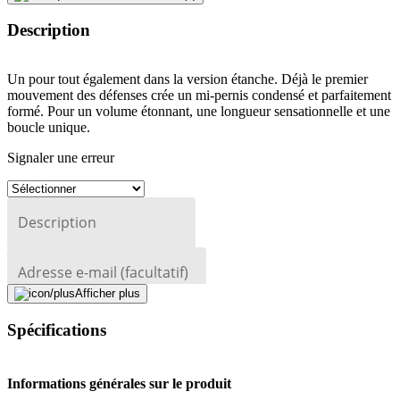
Description
Un pour tout également dans la version étanche. Déjà le premier
mouvement des défenses crée un mi-pernis condensé et parfaitement
formé. Pour un volume étonnant, une longueur sensationnelle et une
boucle unique.
Signaler une erreur
Description
Adresse e-mail (facultatif)
Afficher plus
Fermer le formulaire
Envoyer
Signaler des données erronées
Spécifications
Informations générales sur le produit