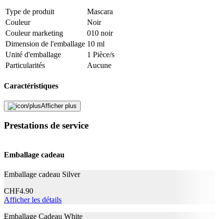
Type de produit
Mascara
Couleur
Noir
Couleur marketing
010 noir
Dimension de l'emballage
10 ml
Unité d'emballage
1 Pièce/s
Particularités
Aucune
Caractéristiques
Afficher plus
Étanche
Oui
Propriétés
Matifiant
Prestations de service
Informations complémentaires
Emballage cadeau
ISODODECANE, PARAFFIN, VP / EICOSENE
COPOLYMER, CERA ALBA (BEESWAX),
Emballage cadeau Silver
PENTAERYTHRITYL HYDROGENATED
ROSINATE, DISTEARDMONIUM HECTORITE
CHF
4.90
Ingrédients
CYCLOPENTASILOXANE, TALC,
Afficher les détails
POLYBUTENE, CARNAUBA (COPERNICIA
CERIFERA) WAX, POLYQUATERNIUM-7,
Emballage Cadeau White