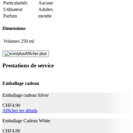
Particularités
Aucune
Utilisateur
Adultes
Adresse e-mail (facultatif)
Parfum
menthe
Fermer le formulaire
Envoyer
Dimensions
Signaler des données erronées
Volumes
250 ml
Durabilité
Afficher plus
Prestations de service
La vie naturelle
Pas de particularités
Application
Emballage cadeau
Effet
Haleine fraîche, Renforce l'émail des dents
Emballage cadeau Silver
Caractéristiques
CHF
4.90
Afficher les détails
Contient du fluor
Oui
Emballage Cadeau White
Informations complémentaires
CHF
4.90