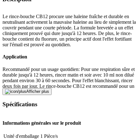
Le rince-bouche CB12 procure une haleine fraîche et durable en
neutralisant activement la mauvaise haleine au lieu de simplement la
couvrir pendant une courte période. La formule brevetée a un effet
cliniquement prouvé qui dure jusqu'à 12 heures. De plus, le rince-
bouche contient du fluorure, un principe actif dont l'effet fortifiant
sur l'émail est prouvé au quotidien.
Application
Recommandé pour un usage quotidien: Pour une respiration sûre et
durable jusqu'à 12 heures, rincer matin et soir avec 10 ml non dilué
pendant environ 30 à 60 secondes. Pour l'effet blanchissant, rincer
deux fois par jour. Le rince-bouche CB12 est recommandé pour un
usage quotidien à partir de 12 ans.
Afficher plus
Traduit par DeepL.com
Spécifications
Signaler une erreur
Informations générales sur le produit
Description
Unité d'emballage
1 Pièce/s