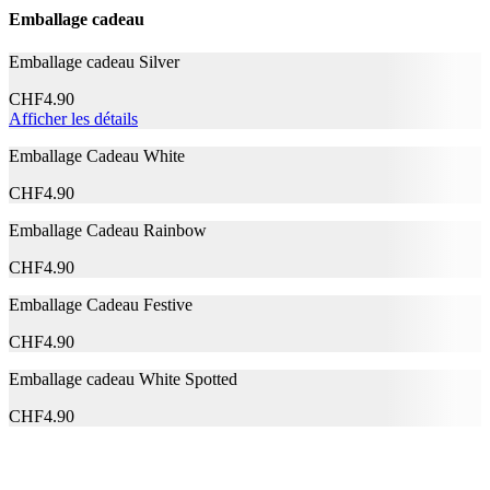
Emballage cadeau
Nom du fabricant
CURAPROX
N° d’article du fabricant
73349007
Emballage cadeau Silver
Garantie du fabricant
24 mois
Informations sur la garantie
CURAPROX
CHF
4.90
Afficher les détails
Documents
Emballage Cadeau White
EN_Datasheet
CHF
4.90
Signaler une erreur
Emballage Cadeau Rainbow
CHF
4.90
Description
Emballage Cadeau Festive
CHF
4.90
Adresse e-mail (facultatif)
Emballage cadeau White Spotted
Fermer le formulaire
Envoyer
CHF
4.90
Signaler des données erronées