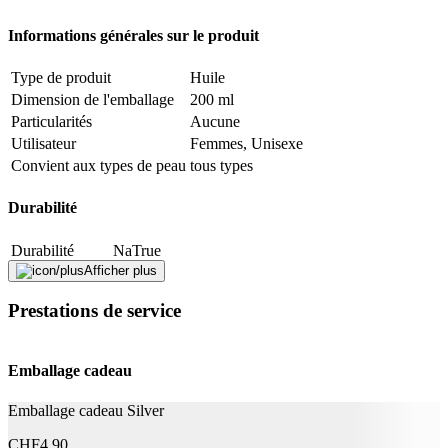
inorganique ou animale. En outre, les matériaux d'emballage doivent
être réduits au minimum possible.
Informations générales sur le produit
Signaler une erreur
Type de produit
Huile
Dimension de l'emballage
200 ml
Particularités
Aucune
Description
Utilisateur
Femmes, Unisexe
Convient aux types de peau
tous types
Adresse e-mail (facultatif)
Durabilité
Fermer le formulaire
Envoyer
Signaler des données erronées
Durabilité
NaTrue
Afficher plus
La vie naturelle
Oui
Prestations de service
Application
Effet
Renforce
Emballage cadeau
Informations complémentaires
Emballage cadeau Silver
EAU, BASE MOUSSANTE D'ORIGINE
CHF
4.90