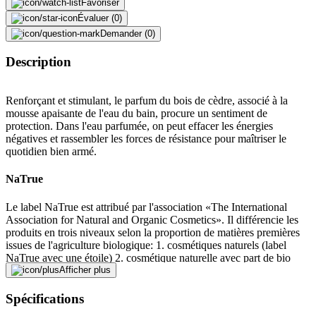
Favoriser
Évaluer (0)
Demander (0)
Description
Renforçant et stimulant, le parfum du bois de cèdre, associé à la
mousse apaisante de l'eau du bain, procure un sentiment de
protection. Dans l'eau parfumée, on peut effacer les énergies
négatives et rassembler les forces de résistance pour maîtriser le
quotidien bien armé.
NaTrue
Le label NaTrue est attribué par l'association «The International
Association for Natural and Organic Cosmetics». Il différencie les
produits en trois niveaux selon la proportion de matières premières
issues de l'agriculture biologique: 1. cosmétiques naturels (label
NaTrue avec une étoile) 2. cosmétique naturelle avec part de bio
(label NaTrue avec deux étoiles) 3. cosmétiques biologiques (label
Afficher plus
NaTrue avec trois étoiles). Ce label de qualité indique aux
consommateurs que les produits cosmétiques ont été fabriqués
Spécifications
principalement à partir de substances d'origine botanique, minérale