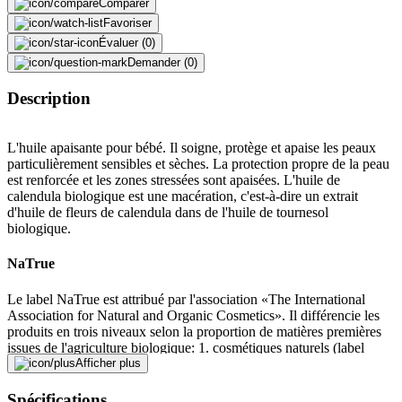
Comparer
Favoriser
Évaluer (0)
Demander (0)
Description
L'huile apaisante pour bébé. Il soigne, protège et apaise les peaux
particulièrement sensibles et sèches. La protection propre de la peau
est renforcée et les zones stressées sont apaisées. L'huile de
calendula biologique est une macération, c'est-à-dire un extrait
d'huile de fleurs de calendula dans de l'huile de tournesol
biologique.
NaTrue
Le label NaTrue est attribué par l'association «The International
Association for Natural and Organic Cosmetics». Il différencie les
produits en trois niveaux selon la proportion de matières premières
issues de l'agriculture biologique: 1. cosmétiques naturels (label
NaTrue avec une étoile) 2. cosmétique naturelle avec part de bio
Afficher plus
(label NaTrue avec deux étoiles) 3. cosmétiques biologiques (label
NaTrue avec trois étoiles). Ce label de qualité indique aux
Spécifications