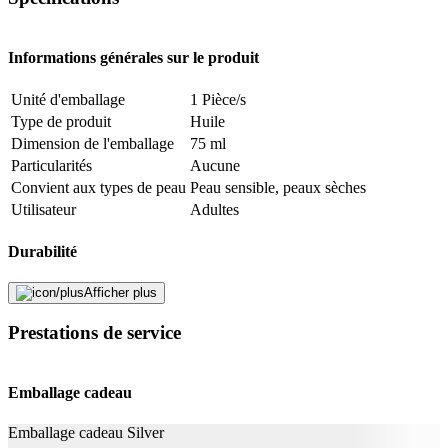
consommateurs que les produits cosmétiques ont été fabriqués
principalement à partir de substances d'origine botanique, minérale
inorganique ou animale. En outre, les matériaux d'emballage doivent
Informations générales sur le produit
être réduits au minimum possible.
Traduit par DeepL.com
Unité d'emballage
1 Pièce/s
Type de produit
Huile
Signaler une erreur
Dimension de l'emballage
75 ml
Particularités
Aucune
Convient aux types de peau
Peau sensible, peaux sèches
Description
Utilisateur
Adultes
Durabilité
Adresse e-mail (facultatif)
Afficher plus
Durabilité
NaTrue
Fermer le formulaire
Envoyer
La vie naturelle
Oui
Signaler des données erronées
Prestations de service
Application
Emballage cadeau
Effet
Tranquillisant
Emballage cadeau Silver
Informations complémentaires