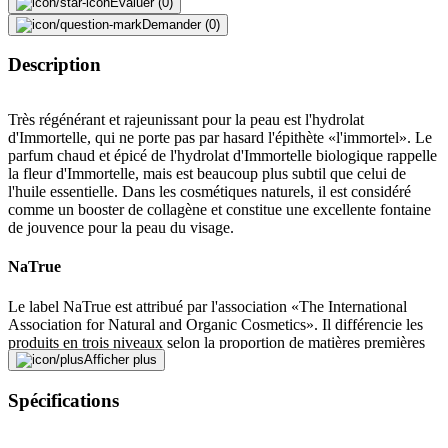
Évaluer (0)
Demander (0)
Description
Très régénérant et rajeunissant pour la peau est l'hydrolat
d'Immortelle, qui ne porte pas par hasard l'épithète «l'immortel». Le
parfum chaud et épicé de l'hydrolat d'Immortelle biologique rappelle
la fleur d'Immortelle, mais est beaucoup plus subtil que celui de
l'huile essentielle. Dans les cosmétiques naturels, il est considéré
comme un booster de collagène et constitue une excellente fontaine
de jouvence pour la peau du visage.
NaTrue
Le label NaTrue est attribué par l'association «The International
Association for Natural and Organic Cosmetics». Il différencie les
produits en trois niveaux selon la proportion de matières premières
issues de l'agriculture biologique: 1. cosmétiques naturels (label
Afficher plus
NaTrue avec une étoile) 2. cosmétique naturelle avec part de bio
(label NaTrue avec deux étoiles) 3. cosmétiques biologiques (label
Spécifications
NaTrue avec trois étoiles). Ce label de qualité indique aux
consommateurs que les produits cosmétiques ont été fabriqués