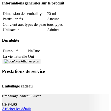
principalement à partir de substances d'origine botanique, minérale
Informations générales sur le produit
inorganique ou animale. En outre, les matériaux d'emballage doivent
être réduits au minimum possible.
Dimension de l'emballage
75 ml
Traduit par DeepL.com
Particularités
Aucune
Convient aux types de peau
tous types
Signaler une erreur
Utilisateur
Adultes
Durabilité
Description
Durabilité
NaTrue
La vie naturelle
Oui
Adresse e-mail (facultatif)
Afficher plus
Application
Fermer le formulaire
Envoyer
Prestations de service
Signaler des données erronées
Type de produit
Eau
Effet
Régénérant
Emballage cadeau
Informations complémentaires
Emballage cadeau Silver
Ingrédients
Eau d'immortelle bio, conservateurs naturels.
CHF
4.90
Afficher les détails