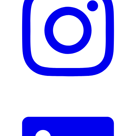
Signaler une erreur
Description
Adresse e-mail (facultatif)
Fermer le formulaire
Envoyer
Signaler des données erronées