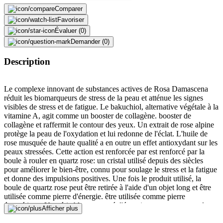
Comparer
Favoriser
Évaluer (0)
Demander (0)
Description
Le complexe innovant de substances actives de Rosa Damascena
réduit les biomarqueurs de stress de la peau et atténue les signes
visibles de stress et de fatigue. Le bakuchiol, alternative végétale à la
vitamine A, agit comme un booster de collagène. booster de
collagène et raffermit le contour des yeux. Un extrait de rose alpine
protège la peau de l'oxydation et lui redonne de l'éclat. L'huile de
rose musquée de haute qualité a en outre un effet antioxydant sur les
peaux stressées. Cette action est renforcée par est renforcé par la
boule à rouler en quartz rose: un cristal utilisé depuis des siècles
pour améliorer le bien-être, connu pour soulage le stress et la fatigue
et donne des impulsions positives. Une fois le produit utilisé, la
boule de quartz rose peut être retirée à l'aide d'un objet long et être
utilisée comme pierre d'énergie. être utilisée comme pierre
énergétique. Un véritable concentré d'énergie pour un contour des
Afficher plus
yeux reposé et visiblement rajeuni.