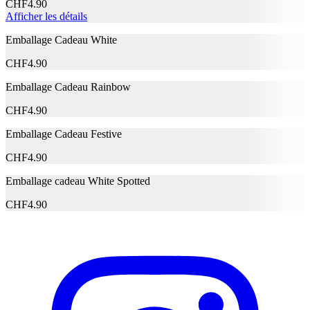
1229053 A – INGREDIENTS: AQUA / WATER
CHF
4.90
CETEARYL ALCOHOL STEARAMIDOPROPYL
Afficher les détails
DIMETHYLAMINE ISOPROPYL MYRISTATE
CETYL ESTERS HELIANTHUS ANNUUS SEED
Emballage Cadeau White
OIL / SUNFLOWER SEED OIL
CHF
4.90
BUTYROSPERMUM PARKII BUTTER / SHEA
BUTTER ARGANIA SPINOSA KERNEL OIL
Emballage Cadeau Rainbow
CAMELLIA OLEIFERA SEED OIL CAPRYLYL
GLYCOL TARTARIC ACID TOCOPHEROL
CHF
4.90
BENZOIC ACID CARAMEL LINALOOL
Ingrédients
LINALYL ACETATE GERANIOL VANILLIN
Emballage Cadeau Festive
LIMONENE TETRAMETHYL
ACETYLOCTAHYDRONAPHTHALENES
CHF
4.90
CITRONELLOL CARVONE HEXYL CINNAMAL
BENZYL ALCOHOL PARFUM / FRAGRANCE
Emballage cadeau White Spotted
(F.I.L. Z70072687/1). DISCLAIMER: Les
informations relatives à la composition du produit ne
CHF
4.90
sauraient se substituer aux informations figurant sur
lemballage, qui seules font foi et auxquelles vous êtes
invité à vous reporter avant usage.
Fabricant
Nom du fabricant
Garnier