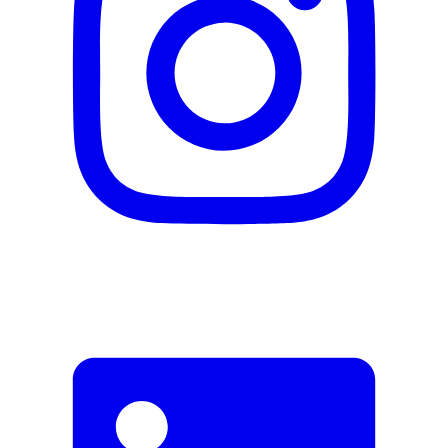
N° d’article du fabricant
3600542509510
Garantie du fabricant
0 mois
Informations sur la garantie
Garnier
Signaler une erreur
Description
Adresse e-mail (facultatif)
Fermer le formulaire
Envoyer
Signaler des données erronées