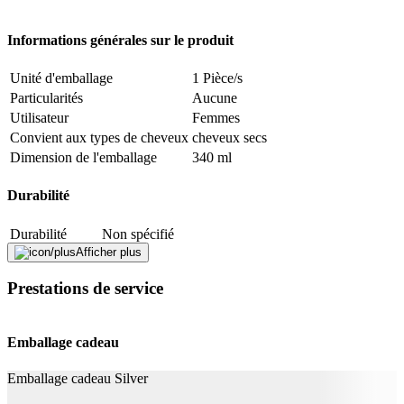
Signaler une erreur
Informations générales sur le produit
Unité d'emballage
1 Pièce/s
Description
Particularités
Aucune
Utilisateur
Femmes
Adresse e-mail (facultatif)
Convient aux types de cheveux
cheveux secs
Dimension de l'emballage
340 ml
Fermer le formulaire
Envoyer
Signaler des données erronées
Durabilité
Durabilité
Non spécifié
Afficher plus
La vie naturelle
Pas de particularités
Prestations de service
Application
Soin capillaire besoins
Douceur, Soin
Emballage cadeau
Informations complémentaires
Emballage cadeau Silver