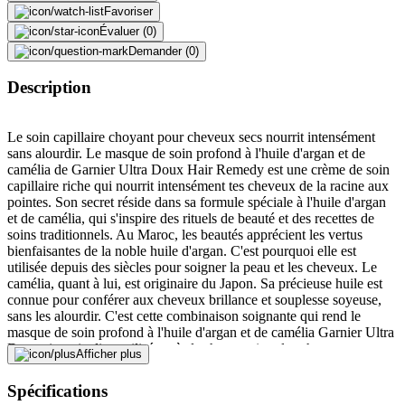
Favoriser
Évaluer (0)
Demander (0)
Description
Le soin capillaire choyant pour cheveux secs nourrit intensément
sans alourdir. Le masque de soin profond à l'huile d'argan et de
camélia de Garnier Ultra Doux Hair Remedy est une crème de soin
capillaire riche qui nourrit intensément tes cheveux de la racine aux
pointes. Son secret réside dans sa formule spéciale à l'huile d'argan
et de camélia, qui s'inspire des rituels de beauté et des recettes de
soins traditionnels. Au Maroc, les beautés apprécient les vertus
bienfaisantes de la noble huile d'argan. C'est pourquoi elle est
utilisée depuis des siècles pour soigner la peau et les cheveux. Le
camélia, quant à lui, est originaire du Japon. Sa précieuse huile est
connue pour conférer aux cheveux brillance et souplesse soyeuse,
sans les alourdir. C'est cette combinaison soignante qui rend le
masque de soin profond à l'huile d'argan et de camélia Garnier Ultra
Doux si particulier: utilisé après le shampooing, les cheveux
Afficher plus
semblent déjà transformés après une minute. Le démêlage est
amélioré et tes cheveux sont intensément soignés. Ils rayonnent de
Spécifications
beauté naturelle.