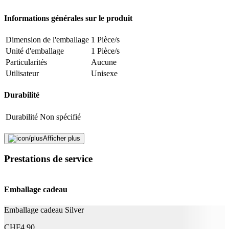
Adresse e-mail (facultatif)
Informations générales sur le produit
Fermer le formulaire
Envoyer
Signaler des données erronées
Dimension de l'emballage
1 Pièce/s
Unité d'emballage
1 Pièce/s
Particularités
Aucune
Utilisateur
Unisexe
Durabilité
Durabilité
Non spécifié
Application
Afficher plus
Prestations de service
Type de produit
Foulard
Effet
Atténue les cernes, Produit de soin
Emballage cadeau
Informations complémentaires
Emballage cadeau Silver
968179 06 - INGREDIENTS: AQUA / WATER
PROPYLENE GLYCOL GLYCERIN CAMELLIA
CHF
4.90