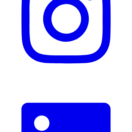
Signaler une erreur
Description
Adresse e-mail (facultatif)
Fermer le formulaire
Envoyer
Signaler des données erronées