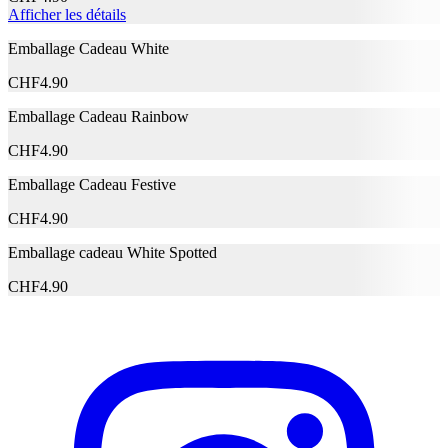
SINENSIS LEAF EXTRACT CITRIC ACID
Afficher les détails
CITRUS AURANTIUM DULCIS JUICE /
ORANGE JUICE DIPOTASSIUM
Emballage Cadeau White
GLYCYRRHIZATE GLYCERYL
ACRYLATE/ACRYLIC ACID COPOLYMER
CHF
4.90
HYDROGENATED STARCH HYDROLYSATE
HYDROXYACETOPHENONE
Emballage Cadeau Rainbow
Ingrédients
HYDROXYETHYLCELLULOSE MANNOSE P-
CHF
4.90
ANISIC ACID PHENOXYETHANOL POTASSIUM
HYDROXIDE POTASSIUM SORBATE PVM/MA
Emballage Cadeau Festive
COPOLYMER SODIUM BENZOATE SODIUM
HYALURONATE XANTHAN GUM (F.I.L.
CHF
4.90
C260530/3). DISCLAIMER: Les informations
relatives à la composition du produit ne sauraient se
Emballage cadeau White Spotted
substituer aux informations figurant sur lemballage, qui
seules font foi et auxquelles vous êtes invité à vous
CHF
4.90
reporter avant usage.
Fabricant
Nom du fabricant
Garnier
N° d’article du fabricant
3600542383493
Garantie du fabricant
0 mois
Informations sur la garantie
Garnier