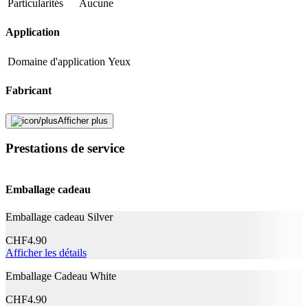
Particularités
Aucune
Application
Domaine d'application
Yeux
Fabricant
Nom du fabricant
Herba
Afficher plus
N° d’article du fabricant
005479
Prestations de service
Garantie du fabricant
0 mois
Informations sur la garantie
Herba
Emballage cadeau
Signaler une erreur
Emballage cadeau Silver
Description
CHF
4.90
Afficher les détails
Emballage Cadeau White
Adresse e-mail (facultatif)
CHF
4.90
Fermer le formulaire
Envoyer