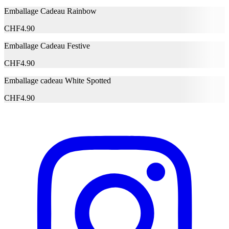
Signaler des données erronées
Emballage Cadeau Rainbow
CHF
4.90
Emballage Cadeau Festive
CHF
4.90
Emballage cadeau White Spotted
CHF
4.90