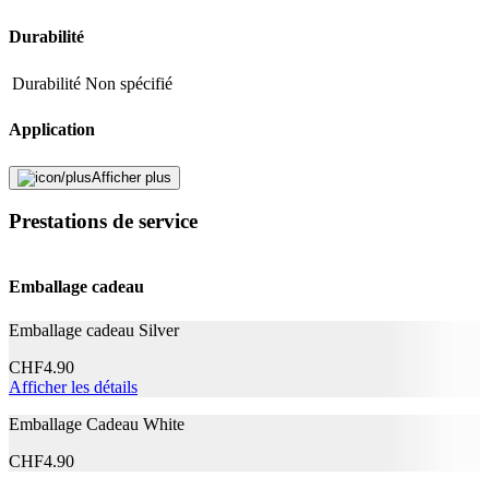
Durabilité
Durabilité
Non spécifié
Application
Domaine d'application
Yeux
Afficher plus
Prestations de service
Fabricant
Nom du fabricant
Herba
Emballage cadeau
N° d’article du fabricant
005471
Garantie du fabricant
0 mois
Emballage cadeau Silver
Informations sur la garantie
Herba
CHF
4.90
Signaler une erreur
Afficher les détails
Emballage Cadeau White
Description
CHF
4.90