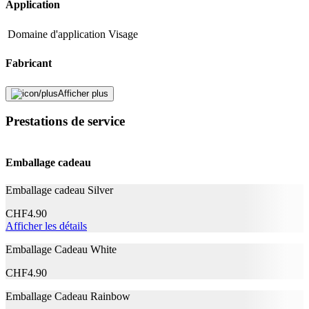
Application
Domaine d'application
Visage
Fabricant
Nom du fabricant
Herba
Afficher plus
N° d’article du fabricant
005602
Prestations de service
Garantie du fabricant
0 mois
Informations sur la garantie
Herba
Emballage cadeau
Signaler une erreur
Emballage cadeau Silver
Description
CHF
4.90
Afficher les détails
Emballage Cadeau White
Adresse e-mail (facultatif)
CHF
4.90
Fermer le formulaire
Envoyer
Signaler des données erronées
Emballage Cadeau Rainbow