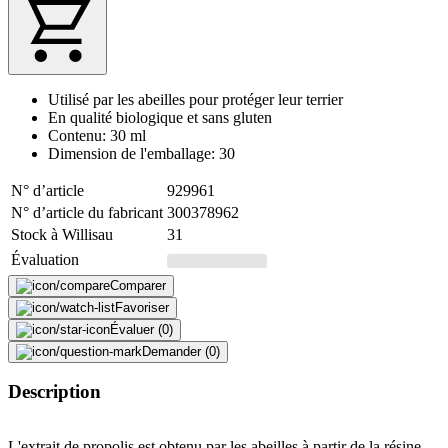
Utilisé par les abeilles pour protéger leur terrier
En qualité biologique et sans gluten
Contenu: 30 ml
Dimension de l'emballage: 30
N° d’article
929961
N° d’article du fabricant
300378962
Stock à Willisau
31
Évaluation
Comparer
Favoriser
Évaluer (0)
Demander (0)
Description
L'extrait de propolis est obtenu par les abeilles à partir de la résine