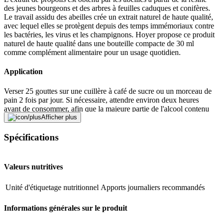
des jeunes bourgeons et des arbres à feuilles caduques et conifères.
Le travail assidu des abeilles crée un extrait naturel de haute qualité,
avec lequel elles se protègent depuis des temps immémoriaux contre
les bactéries, les virus et les champignons. Hoyer propose ce produit
naturel de haute qualité dans une bouteille compacte de 30 ml
comme complément alimentaire pour un usage quotidien.
Application
Verser 25 gouttes sur une cuillère à café de sucre ou un morceau de
pain 2 fois par jour. Si nécessaire, attendre environ deux heures
avant de consommer, afin que la majeure partie de l'alcool contenu
s'évapore. Alternativement, consommer dans du lait ou du yaourt.
Afficher plus
Traduit par DeepL.com
Spécifications
Conserver hors de la portée des enfants. Ne pas dépasser la dose
Valeurs nutritives
journalière recommandée indiquée. Les compléments alimentaires
ne peuvent se substituer à une alimentation variée et équilibrée et à
un mode de vie sain.
Unité d'étiquetage nutritionnel
Apports journaliers recommandés
Signaler une erreur
Informations générales sur le produit