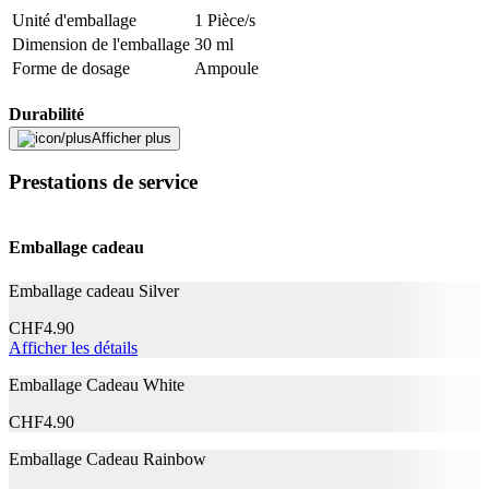
Unité d'emballage
1 Pièce/s
Description
Dimension de l'emballage
30 ml
Forme de dosage
Ampoule
Adresse e-mail (facultatif)
Durabilité
Afficher plus
Fermer le formulaire
Envoyer
La vie naturelle
Oui
Signaler des données erronées
Prestations de service
Mentions légales
Emballage cadeau
Catégorie de produit
Complément alimentaire
Emballage cadeau Silver
Caractéristiques
CHF
4.90
Végétalien
Non
Afficher les détails
Emballage Cadeau White
Application
CHF
4.90
Dosage
25 gouttes 2 fois par jour
Emballage Cadeau Rainbow
Informations complémentaires