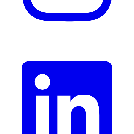
Description
Adresse e-mail (facultatif)
Fermer le formulaire
Envoyer
Signaler des données erronées