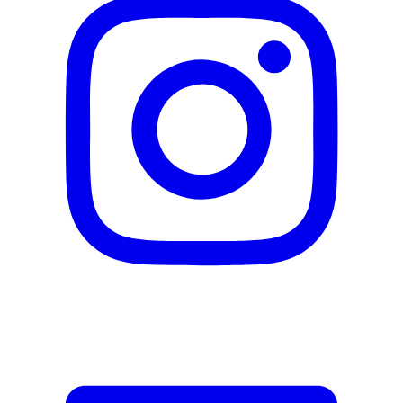
Application
Effet
Soignant
Caractéristiques
Testé dermatologiquement
Oui
Informations complémentaires
Aqua, Sodium Laureth Sulfate, Sodium Chloride,
Cocamidopropyl Betaine, Glycerin, Coco-Glucoside,
Glyceryl Oleate, Tocopherol, Hydrogenated Palm
Ingrédients
Glycerides Citrate, Starch Hydroxypropyltrimonium
Chloride, Benzopheone-4, Parfum, Citral, Limonene,
Sodium Benzoate, Potassium Sorbate, Benzoic Acid,
Citric Acid, Sodium Hydroxide, CI 15985, CI 47005
Fabricant
Nom du fabricant
Isana
N° d’article du fabricant
4305615609492-Kit