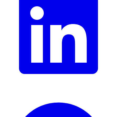
Garantie du fabricant
0 mois
Informations sur la garantie
Isana
Signaler une erreur
Description
Adresse e-mail (facultatif)
Fermer le formulaire
Envoyer
Signaler des données erronées