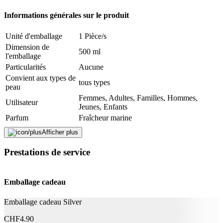
Fermer le formulaire
Envoyer
Informations générales sur le produit
Signaler des données erronées
Unité d'emballage
1 Pièce/s
Dimension de
500 ml
l'emballage
Particularités
Aucune
Convient aux types de
tous types
peau
Femmes, Adultes, Familles, Hommes,
Utilisateur
Jeunes, Enfants
Parfum
Fraîcheur marine
Afficher plus
Durabilité
Prestations de service
Durabilité
Non spécifié
Application
Emballage cadeau
Emballage cadeau Silver
Effet
Nettoyant
CHF
4.90
Caractéristiques