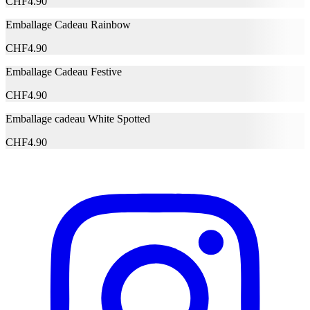
CHF
4.90
Adresse e-mail (facultatif)
Emballage Cadeau Rainbow
CHF
4.90
Fermer le formulaire
Envoyer
Signaler des données erronées
Emballage Cadeau Festive
CHF
4.90
Emballage cadeau White Spotted
CHF
4.90