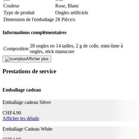
Couleur
Rose, Blanc
Type de produit
Ongles artificiels
Dimension de l'emballage
28 Pièce/s
Informations complémentaires
28 ongles en 14 tailles, 2 g de colle, mini-lime à
Composition
ongles, stick manucure
Afficher plus
Fabricant
Prestations de service
Nom du fabricant
Kiss
N° d’article du fabricant
030012
Emballage cadeau
Garantie du fabricant
0 mois
Informations sur la garantie
Kiss
Emballage cadeau Silver
Signaler une erreur
CHF
4.90
Afficher les détails
Emballage Cadeau White
Description